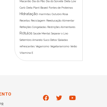
Macarrão
Dia do Pão
Dia do Sorvete
Dieta Low
Carb
Dieta Plant Based
Fontes de Proteínas
HIdratação
marmitas
Outubro Rosa
Receitas
Reciclagem
Reeducação Alimentar
Refeições Congeladas
Restrições Alimentares
Rótulos
Saúde Mental
Separar o Lixo
Setembro Amarelo
Suco Detox
S]aladas
refrescantes
Veganismo
Vegetarianismo
Verão
Vitamina E
ENTO
PR