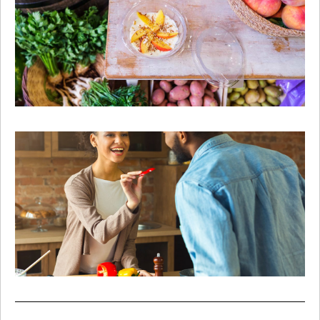
O QUE SÃO ALIMENTOS IN NATURA
Adotar uma alimentação saudável é fundamental para manter o
bem-estar, prevenir doenças e prolongar nossa expectativa de
vida. Nesse contexto, os alimentos in natura desempenham um
papel muito importante, pois são consumidos em seu estado
natural, sem adição de substâncias químicas ou processos
industriais. Mas