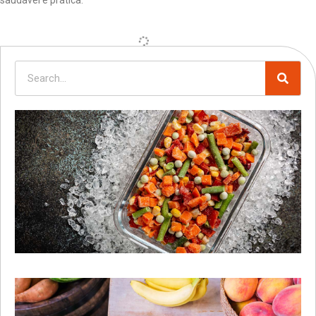
saudável e prática.
COMIDA CONGELADA SAUDÁVEL É
POSSÍVEL?
A comida congelada frequentemente é associada a opções
pouco saudáveis, repletas de conservantes e aditivos químicos.
No entanto, essa percepção está mudando. Com avanços na
tecnologia de conservação e um foco crescente na qualidade
dos ingredientes, é possível desfrutar de refeições congeladas
que são tanto