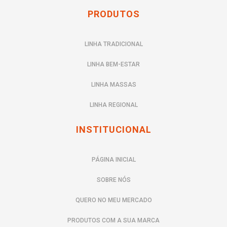
KIT MARMITA PARA UM CARDÁPIO
SEMANAL PRÁTICO E ECONÔMICO
Como organizar seu cardápio semanal com kits de marmitas
congeladas, economizando tempo e dinheiro. Veja como a Eat’s
Good pode ser sua aliada na busca por uma alimentação
saudável e prática.